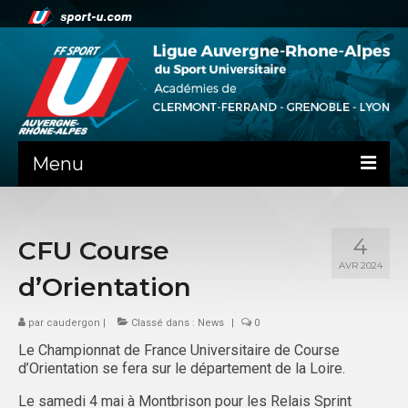
Menu
NEWS
4
CFU Course
LA LIGUE
AVR 2024
d’Orientation
PRÉSENTATION
par
caudergon
CLERMONT-FD
|
Classé dans :
News
|
0
Le Championnat de France Universitaire de Course
ADMINISTRATIF
d’Orientation se fera sur le département de la Loire.
SPORTS IND
Le samedi 4 mai à Montbrison pour les Relais Sprint