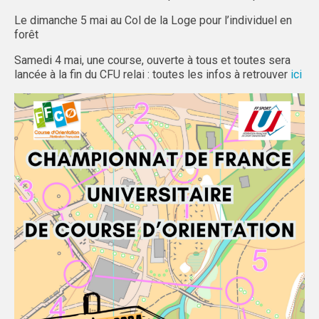
Le dimanche 5 mai au Col de la Loge pour l’individuel en
GRENOBLE
forêt
ADMINISTRATIF
Samedi 4 mai, une course, ouverte à tous et toutes sera
lancée à la fin du CFU relai : toutes les infos à retrouver
ici
SPORTS IND
MAG DU SPORT U
ACTI’SAM & ACTI’VACS
LYON
ADMINISTRATIF
SPORTS IND
SAINT-ÉTIENNE
LOCATION MINIBUS
LOCATION MATÉRIEL