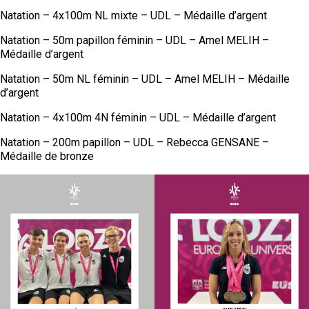
Natation – 4x100m NL mixte – UDL – Médaille d’argent
PRENDRE SA LICENCE
Natation – 50m papillon féminin – UDL – Amel MELIH –
SPORTS COLLECTIFS
Médaille d’argent
Natation – 50m NL féminin – UDL – Amel MELIH – Médaille
REGION & INTER-LIGUES
d’argent
ACADEMIE CLERMONT
Natation – 4x100m 4N féminin – UDL – Médaille d’argent
ACADEMIE GRENOBLE
Natation – 200m papillon – UDL – Rebecca GENSANE –
Médaille de bronze
ACADEMIE LYON
SPORTS INDIVIDUELS