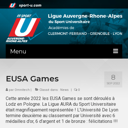
Menu
NEWS
8
EUSA Games
LA LIGUE
SEP 2022
PRÉSENTATION
par
Omnitech
|
Classé dans :
News
|
0
Cette année 2022 les EUSA Games se sont déroulés à
CLERMONT-FD
Lodz en Pologne. La Ligue AURA du Sport Universitaire
était magnifiquement représentée ! L’Université De Lyon
ADMINISTRATIF
termine deuxième au classement par Université avec 6
médailles d’or, 6 d’argent et 1 de bronze : félicitations !!!
SPORTS IND