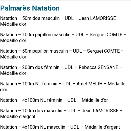
Palmarès Natation
GRENOBLE
Natation – 50m dos masculin – UDL – Jean LAMORISSE –
ADMINISTRATIF
Médaille d’or
SPORTS IND
Natation – 100m papillon masculin – UDL – Serguei COMTE –
Médaille d’or
MAG DU SPORT U
Natation – 50m papillon masculin – UDL – Serguei COMTE –
Médaille d’or
ACTI’SAM & ACTI’VACS
Natation – 200m dos féminin – UDL – Rebecca GENSANE –
LYON
Médaille d’or
ADMINISTRATIF
Natation – 100m NL féminin – UDL – Amel MELIH – Médaille
d’or
SPORTS IND
Natation – 4x100m NL féminin – UDL – Médaille d’or
SAINT-ÉTIENNE
Natation – 100m dos masculin – UDL – Jean LAMORISSE –
Médaille d’argent
LOCATION MINIBUS
Natation – 4x100m NL masculin – UDL – Médaille d’argent
LOCATION MATÉRIEL