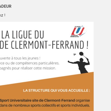
ADEUR
ez !