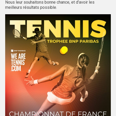
Nous leur souhaitons bonne chance, et d’avoir les
meilleurs résultats possible.
GRENOBLE
ADMINISTRATIF
SPORTS IND
MAG DU SPORT U
ACTI’SAM & ACTI’VACS
LYON
ADMINISTRATIF
SPORTS IND
SAINT-ÉTIENNE
LOCATION MINIBUS
LOCATION MATÉRIEL