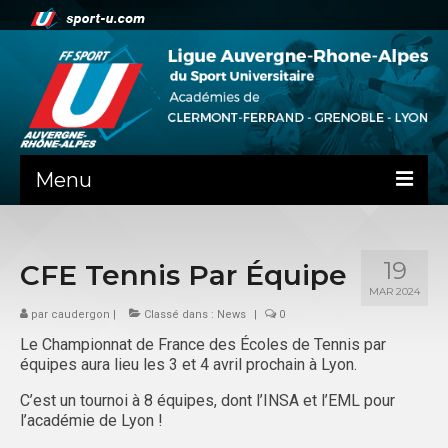
Menu
NEWS
19
CFE Tennis Par Équipe
LA LIGUE
MAR 2024
PRÉSENTATION
par
caudergon
|
Classé dans :
News
|
0
Le Championnat de France des Écoles de Tennis par
CLERMONT-FD
équipes aura lieu les 3 et 4 avril prochain à Lyon.
ADMINISTRATIF
C’est un tournoi à 8 équipes, dont l’INSA et l’EML pour
l’académie de Lyon !
SPORTS IND