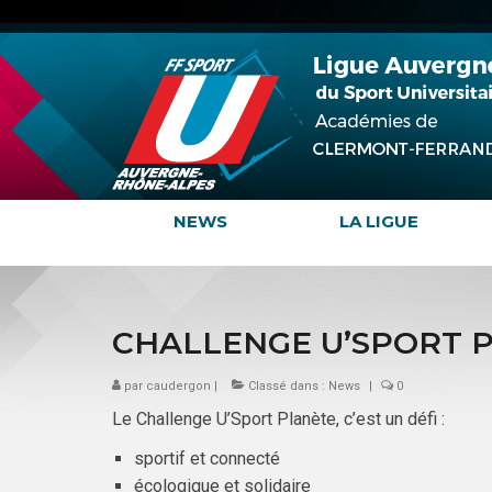
NEWS
LA LIGUE
CHALLENGE U’SPORT 
par
caudergon
|
Classé dans :
News
|
0
Le Challenge U’Sport Planète, c’est un défi :
sportif et connecté
écologique et solidaire