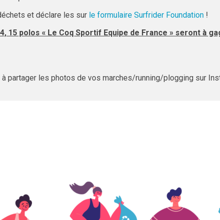
échets et déclare les sur
le formulaire Surfrider Foundation
!
4, 15 polos « Le Coq Sportif Equipe de France » seront à g
s à partager les photos de vos marches/running/plogging sur In