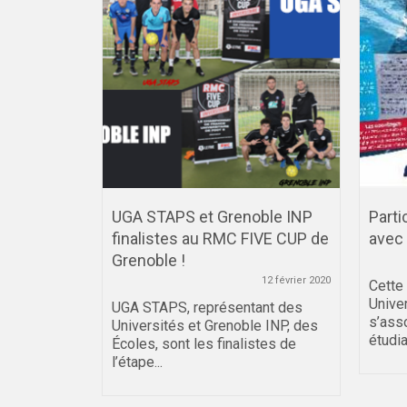
UGA STAPS et Grenoble INP
Parti
finalistes au RMC FIVE CUP de
avec 
20 janvier 2021
Grenoble !
etrouvez
un webinaire
12 février 2020
Cette
un champion
Univer
UGA STAPS, représentant des
s’ass
Universités et Grenoble INP, des
étudia
Écoles, sont les finalistes de
l’étape...