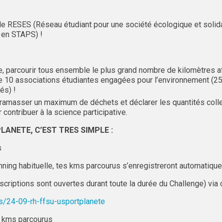
 le RESES (Réseau étudiant pour une société écologique et solida
 en STAPS) !
, parcourir tous ensemble le plus grand nombre de kilomètres a
e 10 associations étudiantes engagées pour l’environnement (2
és) !
 ramasser un maximum de déchets et déclarer les quantités coll
contribuer à la science participative.
ANETE, C’EST TRES SIMPLE :
s
unning habituelle, tes kms parcourus s’enregistreront automatiqu
scriptions sont ouvertes durant toute la durée du Challenge) via c
ls/24-09-rh-ffsu-usportplanete
e kms parcourus