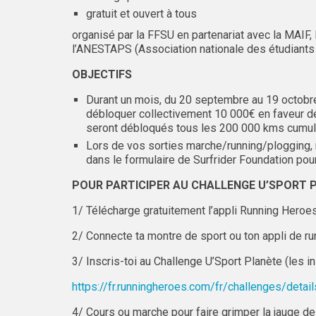
gratuit et ouvert à tous
organisé par la FFSU en partenariat avec la MAIF,
l’ANESTAPS (Association nationale des étudiants
OBJECTIFS
Durant un mois, du 20 septembre au 19 octobre
débloquer collectivement 10 000€ en faveur d
seront débloqués tous les 200 000 kms cumul
Lors de vos sorties marche/running/plogging,
dans le formulaire de Surfrider Foundation pour 
POUR PARTICIPER AU CHALLENGE U’SPORT PL
1/ Télécharge gratuitement l’appli Running Heroe
2/ Connecte ta montre de sport ou ton appli de r
3/ Inscris-toi au Challenge U’Sport Planète (les in
https://fr.runningheroes.com/fr/challenges/detai
4/ Cours ou marche pour faire grimper la jauge d