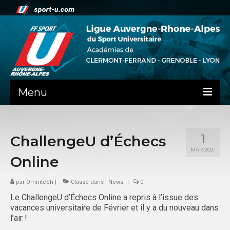
Menu
NEWS
1
ChallengeU d’Échecs
LA LIGUE
MAR 2021
Online
PRÉSENTATION
par
Omnitech
CLERMONT-FD
|
Classé dans :
News
|
0
Le ChallengeU d’Échecs Online a repris à l’issue des
ADMINISTRATIF
vacances universitaire de Février et il y a du nouveau dans
l’air !
SPORTS IND