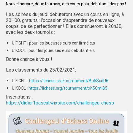
Nouvel horaire, deux tournois, des cours pour débutant, des prix !
GRENOBLE
Les soirées du jeudi débuteront avec un cours en ligne, à
20H00, gratuits : l’occasion d’apprendre de nouveaux
ADMINISTRATIF
coups, de se perfectionner ! Elles continueront, à 20h30,
avec les deux tournois :
SPORTS IND
U’FIGHT : pour les joueuses.eurs confirmé.e.s
MAG DU SPORT U
U’KOOL : pour les joueuses.eurs débutant.e.s
ACTI’SAM & ACTI’VACS
Bonne chance à vous !
Les classements du 25/02/2021:
LYON
U’FIGHT :
https://lichess.org/tournament/Bu5SxdU6
ADMINISTRATIF
U’KOOL :
https://lichess.org/tournament/xh5CmiB5
SPORTS IND
Inscriptions :
https://didier1pascal.wixsite.com/challengeu-chess
SAINT-ÉTIENNE
LOCATION MINIBUS
LOCATION MATÉRIEL