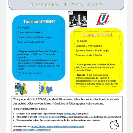
PRENDRE SA LICENCE
SPORTS COLLECTIFS
REGION & INTER-LIGUES
ACADEMIE CLERMONT
ACADEMIE GRENOBLE
ACADEMIE LYON
SPORTS INDIVIDUELS