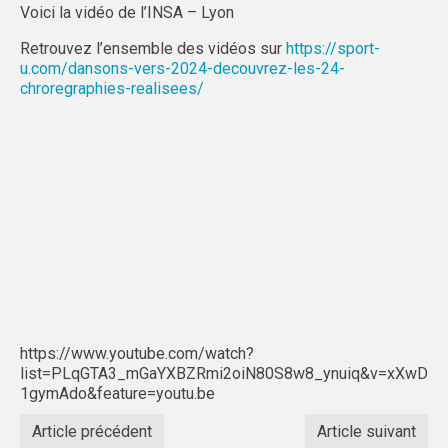
Voici la vidéo de l’INSA – Lyon
GRENOBLE
Retrouvez l’ensemble des vidéos sur
https://sport-
u.com/dansons-vers-2024-decouvrez-les-24-
ADMINISTRATIF
chroregraphies-realisees/
SPORTS IND
MAG DU SPORT U
ACTI’SAM & ACTI’VACS
LYON
ADMINISTRATIF
SPORTS IND
https://www.youtube.com/watch?
SAINT-ÉTIENNE
list=PLqGTA3_mGaYXBZRmi2oiN80S8w8_ynuiq&v=xXwD
1gymAdo&feature=youtu.be
LOCATION MINIBUS
Article précédent
Article suivant
LOCATION MATÉRIEL