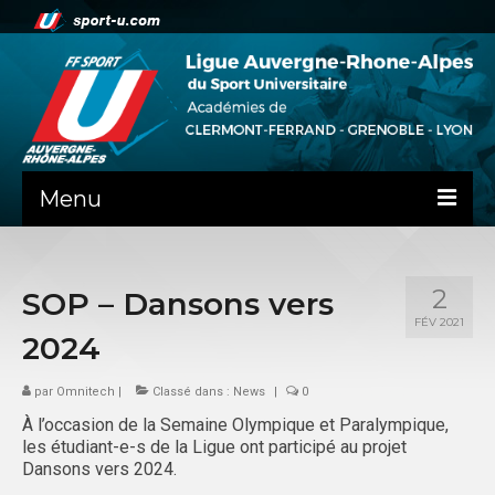
Menu
NEWS
2
SOP – Dansons vers
LA LIGUE
FÉV 2021
2024
PRÉSENTATION
par
Omnitech
CLERMONT-FD
|
Classé dans :
News
|
0
À l’occasion de la Semaine Olympique et Paralympique,
ADMINISTRATIF
les étudiant-e-s de la Ligue ont participé au projet
Dansons vers 2024.
SPORTS IND