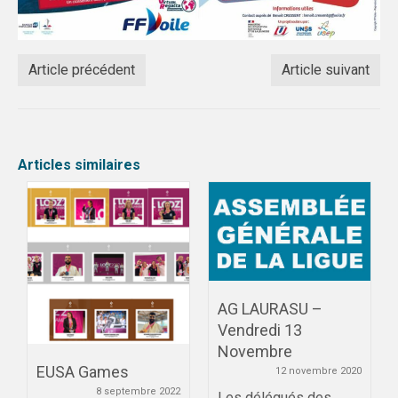
PRENDRE SA LICENCE
SPORTS COLLECTIFS
Article précédent
Article suivant
REGION & INTER-LIGUES
ACADEMIE CLERMONT
Articles similaires
ACADEMIE GRENOBLE
ACADEMIE LYON
SPORTS INDIVIDUELS
AG LAURASU –
Vendredi 13
Novembre
EUSA Games
12 novembre 2020
8 septembre 2022
Les délégués des