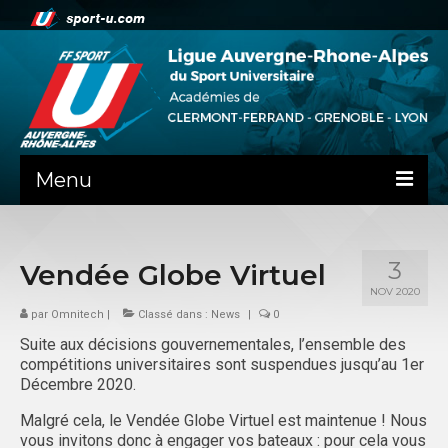
Menu
NEWS
3
Vendée Globe Virtuel
LA LIGUE
NOV 2020
PRÉSENTATION
par
Omnitech
|
Classé dans :
News
|
0
Suite aux décisions gouvernementales, l’ensemble des
CLERMONT-FD
compétitions universitaires sont suspendues jusqu’au 1er
Décembre 2020.
ADMINISTRATIF
Malgré cela, le Vendée Globe Virtuel est maintenue ! Nous
SPORTS IND
vous invitons donc à engager vos bateaux : pour cela vous