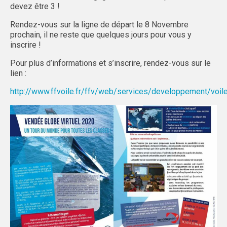
devez être 3 !
GRENOBLE
Rendez-vous sur la ligne de départ le 8 Novembre
prochain, il ne reste que quelques jours pour vous y
ADMINISTRATIF
inscrire !
SPORTS IND
Pour plus d’informations et s’inscrire, rendez-vous sur le
lien :
MAG DU SPORT U
http://www.ffvoile.fr/ffv/web/services/developpement/voil
ACTI’SAM & ACTI’VACS
LYON
ADMINISTRATIF
SPORTS IND
SAINT-ÉTIENNE
LOCATION MINIBUS
LOCATION MATÉRIEL