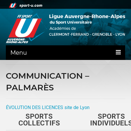
Menu
NEWS
COMMUNICATION –
LA LIGUE
PALMARÈS
PRÉSENTATION
CLERMONT-FD
ÉVOLUTION DES LICENCES site de Lyon
SPORTS
SPORTS
ADMINISTRATIF
COLLECTIFS
INDIVIDUEL
SPORTS IND