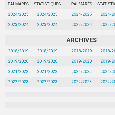
PALMARÈS
STATISTIQUES
PALMARÈS
STATIST
GRENOBLE
2024/2025
2024/2025
2024/2025
2024/2
ADMINISTRATIF
2023/2024
2023/2024
2023/2024
2023/2
SPORTS IND
ARCHIVES
MAG DU SPORT U
ACTI’SAM & ACTI’VACS
2018/2019
2018/2019
2018/2019
2018/2
LYON
2019/2020
2019/2020
2019/2020
2019/2
2021/2022
ADMINISTRATIF
2021/2022
2021/2022
2021/2
2022/2023
2022/2023
2022/2023
2022/2
SPORTS IND
SAINT-ÉTIENNE
LOCATION MINIBUS
LOCATION MATÉRIEL